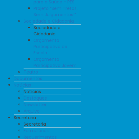
para a Saúde - PES
Projeto “Sem Tretas,
Sem Julgamentos!”
Sociedade e Cidadania
Sociedade e
Cidadania
Orçamento
Participativo de
Escola
Orçamento
Participativo Jovem
Teatro
Documentos
Notícias
Notícias
Destaques
Newsletter
Arquivo
Secretaria
Secretaria
Formulários
Requerimentos