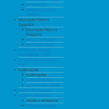
Aprendo FQ
Despertar para a
Ciência
Educação Física e
Desporto
Educação Física e
Desporto
Desporto Escolar
Educação Física
Oficina de Línguas
Estrangeiras - OLE
Oficinas de Português -
POP
Publicações
Publicações
Pedaços de Noz
Outras Publicações
Projeto de Mentoria
Saúde e Ambiente
Saúde e Ambiente
Projeto Educação