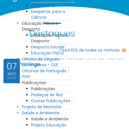
Aprendo FQ
Despertar para a
Ciência
Educação Física e
Desporto
Destaques
Educação Física e
Desporto
Desporto Escolar
Feed RSS de todas as notícias
Educação Física
Oficina de Línguas
07
Estrangeiras - OLE
Oficinas de Português -
AGO
POP
2026
Publicações
Publicações
Pedaços de Noz
Outras Publicações
Projeto de Mentoria
Saúde e Ambiente
Saúde e Ambiente
Projeto Educação