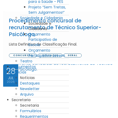
para a Saúde - PES
Projeto “Sem Tretas,
Sem Julgamentos!”
Sociedade e Cidadania
Procedimento concursal de
Sociedade e
recrutamento de Técnico Superior-
Cidadania
Psicólogo.
Orçamento
Participativo de
Lista Definitiva de Classificação Final.
Escola
Orçamento
Participativo Jovem
CONCURSOS
DESTAQUE
GERAL
Teatro
Documentos
28
Notícias
Notícias
JUL
2026
Destaques
Newsletter
Arquivo
Secretaria
Secretaria
Formulários
Requerimentos