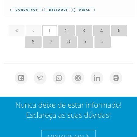
CONCURSOS
DESTAQUE
GERAL
1
2
3
4
5
6
7
8
Nunca deixe de estar informado!
Esclareça as suas dúvidas!
CONTACTE-NOS