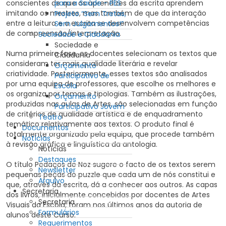
para a Saúde - PES
conscientes de que os aprendizes da escrita aprendem
imitando os mestres, mas também de que da interação
Projeto “Sem Tretas,
entre a leitura e a escrita se desenvolvem competências
Sem Julgamentos!”
de compreensão/interpretação.
Sociedade e Cidadania
Sociedade e
Numa primeira fase, os docentes selecionam os textos que
Cidadania
consideram ter mais qualidade literária e revelar
Orçamento
criatividade. Posteriormente, esses textos são analisados
Participativo de
por uma equipa de professores, que escolhe os melhores e
Escola
os organiza por temas e tipologias. Também as ilustrações,
Orçamento
produzidas nas aulas de Artes, são selecionadas em função
Participativo Jovem
de critérios de qualidade artística e de enquadramento
Teatro
temático relativamente aos textos. O produto final é
Documentos
totalmente organizado pela equipa, que procede também
Notícias
à revisão gráfica e linguística da antologia.
Notícias
Destaques
O título Pedaços de Noz sugere o facto de os textos serem
Newsletter
pequenas peças do puzzle que cada um de nós constitui e
Arquivo
que, através da escrita, dá a conhecer aos outros. As capas
Secretaria
dos livros, inicialmente concebidas por docentes de Artes
Secretaria
Visuais da Escola, foram nos últimos anos da autoria de
Formulários
alunos deste Curso.
Requerimentos