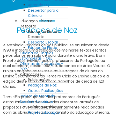
Aprendo FQ
Despertar para a
Ciência
Educação Física e
Desporto
Pedaços de Noz
Educação Física e
Desporto
Desporto Escolar
A Antologia Pedaços de Noz publica-se anualmente desde
Educação Física
1993 e integra uma seleção dos melhores textos escritos
Oficina de Línguas
pelos alunos em sala de aula, durante o ano letivo. É um
Estrangeiras - OLE
Projeto desenvolvido pelos professores de Português, ao
Oficinas de Português -
qual aderiram, desde 1998/99, docentes de Artes Visuais. O
POP
Projeto engloba os textos e as ilustrações de alunos do
Publicações
Ensino Secundário e do Terceiro Ciclo do Ensino Básico e a
Publicações
edição deste ano conta com trabalhos de cerca de 120
Pedaços de Noz
alunos.
Outras Publicações
Projeto de Mentoria
Tem sido preocupação dos professores de Português
Saúde e Ambiente
estimular a escrita criativa dos discentes, através de
Saúde e Ambiente
propostas diversificadas, frequentemente relacionadas
Projeto Educação
com as obras em estudo no âmbito da Educação Literária,