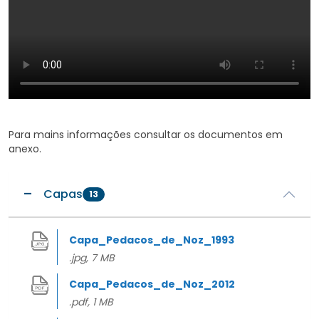
Para mains informações consultar os documentos em
anexo.
Capas
13
Capa_Pedacos_de_Noz_1993
.jpg, 7 MB
Capa_Pedacos_de_Noz_2012
.pdf, 1 MB