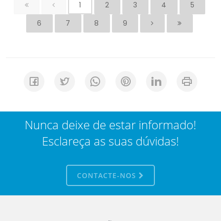
1
2
3
4
5
6
7
8
9
Nunca deixe de estar informado!
Esclareça as suas dúvidas!
CONTACTE-NOS