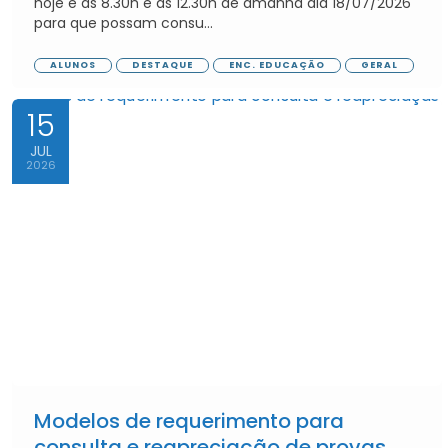
hoje e as 8.30h e as 12.30h de amanhã dia 18/07/2026
para que possam consu...
ALUNOS
DESTAQUE
ENC. EDUCAÇÃO
GERAL
15
JUL
2026
Modelos de requerimento para
consulta e reapreciação de provas.