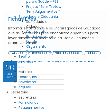
para a Saúde - PES
Projeto “Sem Tretas,
Sem Julgamentos!”
Sociedade e Cidadania
Fichas Enes
Sociedade e
Cidadania
Informa-se os alunos e os Encarregados de Educação
Orçamento
que as Fichas Enes já se encontram disponíveis para
Participativo de
levantamento na secretaria da Escola Secundária
Escola
Stuart Carvalhais.
Orçamento
Participativo Jovem
ALUNOS
DESTAQUE
ENC. EDUCAÇÃO
GERAL
Teatro
Documentos
20
Notícias
Notícias
JUL
Destaques
2026
Newsletter
Arquivo
Secretaria
Secretaria
Formulários
Requerimentos