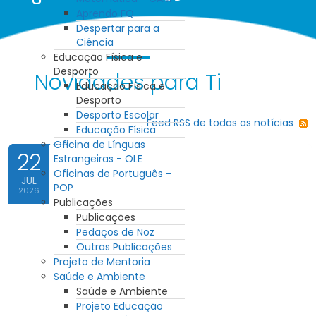
Aprendo FQ
Despertar para a
Ciência
Educação Física e
Desporto
Novidades para Ti
Educação Física e
Desporto
Desporto Escolar
Feed RSS de todas as notícias
Educação Física
Oficina de Línguas
22
Estrangeiras - OLE
Oficinas de Português -
JUL
POP
2026
Publicações
Publicações
Pedaços de Noz
Outras Publicações
Projeto de Mentoria
Saúde e Ambiente
Saúde e Ambiente
Projeto Educação