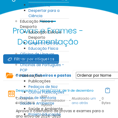
Aprendo FQ
Despertar para a
Ciência
Educação Física e
Desporto
Provas e Exames -
Educação Física e
Desporto
Documentação
Desporto Escolar
Educação Física
Oficina de Línguas
Filtrar por etiquetas
Estrangeiras - OLE
Oficinas de Português -
POP
Todos os ficheiros e pastas
Publicações
Publicações
Pedaços de Noz
Despacho n.º 14526/2024, de 9 de dezembro
Outras Publicações
por
Projeto de Mentoria
Criado em
Atualizado
um
0
Administrador
•
•
04/02/2025
Saúde e Ambiente
ano atrás
Bytes
Hybrid
Saúde e Ambiente
Aprova o calendário de provas e exames para o
Projeto Educação
ano letivo de 2024-2025