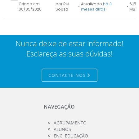
Criado em
por Rui
Atualizado
há 3
6,15
•
•
06/05/2026
Sousa
meses atrás
MB
Nunca deixe de estar informado!
Esclareça as suas dúvidas!
CONTACTE-NOS
NAVEGAÇÃO
AGRUPAMENTO
ALUNOS
ENC. EDUCAÇÃO