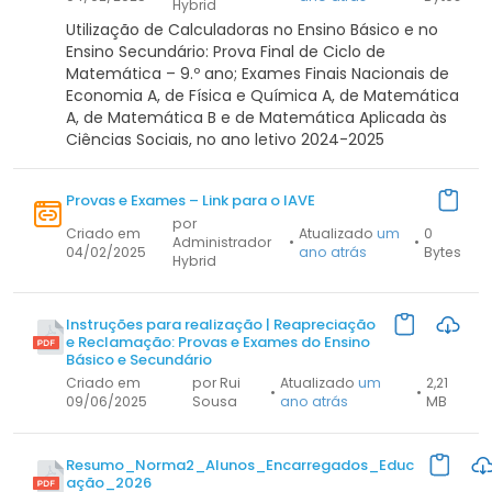
Hybrid
Utilização de Calculadoras no Ensino Básico e no
Ensino Secundário: Prova Final de Ciclo de
Matemática – 9.º ano; Exames Finais Nacionais de
Economia A, de Física e Química A, de Matemática
A, de Matemática B e de Matemática Aplicada às
Ciências Sociais, no ano letivo 2024-2025
Provas e Exames – Link para o IAVE
por
Criado em
Atualizado
um
0
Administrador
•
•
04/02/2025
ano atrás
Bytes
Hybrid
Instruções para realização | Reapreciação
e Reclamação: Provas e Exames do Ensino
Básico e Secundário
Criado em
por Rui
Atualizado
um
2,21
•
•
09/06/2025
Sousa
ano atrás
MB
Resumo_Norma2_Alunos_Encarregados_Educ
ação_2026