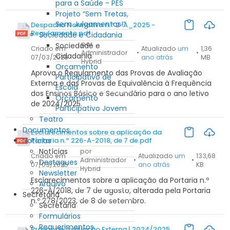
para a Saúde - PES
Projeto “Sem Tretas,
Sem Julgamentos!”
Despacho Normativo n.º 2-A_2025 -
Regulamento.pdf
Sociedade e Cidadania
por
Sociedade e
Criado em
Atualizado
um
1,36
Administrador
•
•
Cidadania
07/03/2025
ano atrás
MB
Hybrid
Orçamento
Aprova o Regulamento das Provas de Avaliação
Participativo de
Externa e das Provas de Equivalência à Frequência
Escola
dos Ensinos Básico e Secundário para o ano letivo
Orçamento
de 2024/2025.
Participativo Jovem
Teatro
Documentos
Esclarecimentos sobre a aplicação da
Notícias
Portaria n.º 226-A-2018, de 7 de.pdf
Notícias
por
Criado em
Atualizado
um
133,68
Administrador
•
•
Destaques
07/03/2025
ano atrás
KB
Hybrid
Newsletter
Esclarecimentos sobre a aplicação da Portaria n.º
Arquivo
226-A/2018, de 7 de agosto, alterada pela Portaria
Secretaria
n.º 278/2023, de 8 de setembro.
Secretaria
Formulários
Requerimentos
Provas de Avaliação Externa | 2024/2025