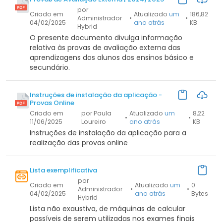
por
Criado em
Atualizado
um
186,82
Administrador
•
•
04/02/2025
ano atrás
KB
Hybrid
O presente documento divulga informação
relativa às provas de avaliação externa das
aprendizagens dos alunos dos ensinos básico e
secundário.
Instruções de instalação da aplicação -
Provas Online
Criado em
por Paula
Atualizado
um
8,22
•
•
11/06/2025
Loureiro
ano atrás
KB
Instruções de instalação da aplicação para a
realização das provas online
Lista exemplificativa
por
Criado em
Atualizado
um
0
Administrador
•
•
04/02/2025
ano atrás
Bytes
Hybrid
Lista não exaustiva, de máquinas de calcular
passíveis de serem utilizadas nos exames finais