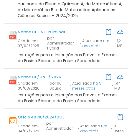
nacionais de Física e Química A, de Matemática A,
de Matemática B e de Matemática Aplicada às
Ciências Sociais – 2024/2025
Norma 01-JNE-2025.pdf
por
Criado em
Atualizado
um
1,2
Administrador
•
•
07/03/2025
ano atrás
MB
Hybrid
Instruções para a Inscrição nas Provas e Exames
do Ensino Básico e do Ensino Secundário
Norma 01 / JNE / 2026
Criado em
por Rui
Atualizado
há 5
1,44
•
•
05/03/2026
Sousa
meses atrás
MB
Instruções para a Inscrição nas Provas e Exames
do Ensino Básico e do Ensino Secundário.
Ofício 40198/2024/DGE
por
Criado em
Atualizado
um
0
Administrador
•
•
04/02/2025
ano atrás
Bytes