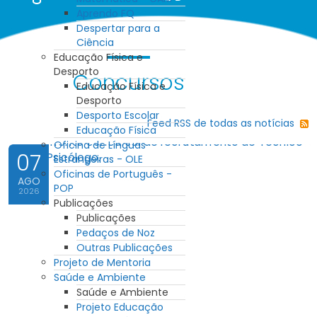
Aprendo FQ
Despertar para a
Ciência
Educação Física e
Desporto
Concursos
Educação Física e
Desporto
Desporto Escolar
Feed RSS de todas as notícias
Educação Física
Oficina de Línguas
07
Estrangeiras - OLE
Oficinas de Português -
AGO
POP
2026
Publicações
Publicações
Pedaços de Noz
Outras Publicações
Projeto de Mentoria
Saúde e Ambiente
Saúde e Ambiente
Projeto Educação