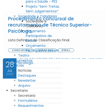
para a Saúde - PES
Projeto “Sem Tretas,
Sem Julgamentos!”
Sociedade e Cidadania
Procedimento concursal de
Sociedade e
recrutamento de Técnico Superior-
Cidadania
Psicólogo.
Orçamento
Participativo de
Lista Definitiva de Classificação Final.
Escola
Orçamento
Participativo Jovem
CONCURSOS
DESTAQUE
GERAL
Teatro
Documentos
28
Notícias
Notícias
JUL
2026
Destaques
Newsletter
Arquivo
Secretaria
Secretaria
Formulários
Requerimentos