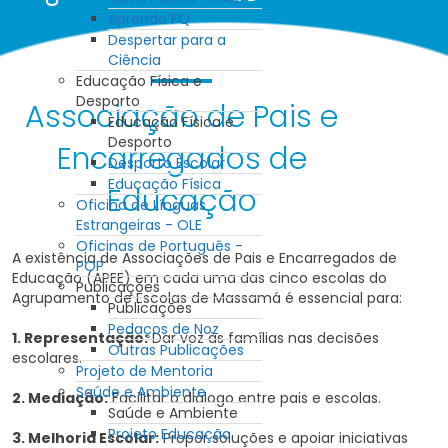
Aprendo FQ
Despertar para a
Ciência
Educação Física e
Desporto
Associação de Pais e
Educação Física e
Desporto
Encarregados de
Desporto Escolar
Educação Física
Educação
Oficina de Línguas
Estrangeiras - OLE
Oficinas de Português -
A existência de Associações de Pais e Encarregados de
POP
Educação (APEE) em cada uma das cinco escolas do
Publicações
Agrupamento de Escolas de Massamá é essencial para:
Publicações
Pedaços de Noz
1. Representação:
Dar voz às famílias nas decisões
Outras Publicações
escolares.
Projeto de Mentoria
Saúde e Ambiente
2. Mediação:
Facilitar o diálogo entre pais e escolas.
Saúde e Ambiente
Projeto Educação
3. Melhoria Escolar:
Propor soluções e apoiar iniciativas