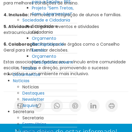
para a Saúde - PES
para melhores condições de ensino.
Projeto “Sem Tretas,
Sem Julgamentos!”
4. Inclusão:
Promover a integração de alunos e famílias.
Sociedade e Cidadania
Sociedade e
5. Atividades:
Organizar eventos e atividades
Cidadania
extracurriculares.
Orçamento
Participativo de
6. Colaboração:
Participar de órgãos como o Conselho
Escola
Geral para influenciar decisões.
Orçamento
Estas associações fortalecem o vínculo entre comunidade
Participativo Jovem
escolar, famílias e direção, promovendo o sucesso
Teatro
educativo e um ambiente mais inclusivo.
Documentos
Notícias
Notícias
Destaques
Newsletter
Arquivo
Secretaria
Secretaria
Formulários
Nunca deixe de estar informado!
Requerimentos