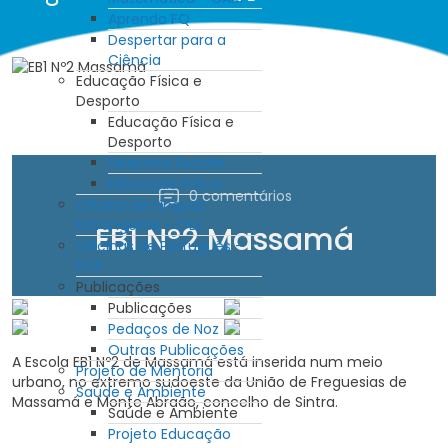
Aprendo FQ
Despertar para a
Ciência
Educação Física e
Desporto
Educação Física e
Desporto
Desporto Escolar
Educação Física
0 comentários
Oficina de Línguas
Estrangeiras - OLE
EB1 Nº2 Massamá
Oficinas de Português -
POP
Publicações
Publicações
Pedaços de Noz
Outras Publicações
A Escola EB1 Nº2 de Massamá está inserida num meio
Projeto de Mentoria
urbano, no extremo sudoeste da União de Freguesias de
Saúde e Ambiente
Massamá e Monte Abraão, concelho de Sintra.
Saúde e Ambiente
Projeto Educação