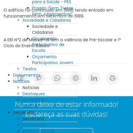
para a Saúde - PES
Projeto “Sem Tretas,
O edifício foi construído em 1988, tendo entrado em
Sem Julgamentos!”
funcionamento em setembro de 1989.
Sociedade e Cidadania
Sociedade e
Cidadania
Orçamento
A EB1 Nº2 de Massamá tem a valência de Pré-Escolar e 1º
Participativo de
Ciclo do Ensino Básico.
Escola
Orçamento
Participativo Jovem
Teatro
Documentos
Notícias
Notícias
Destaques
Newsletter
Nunca deixe de estar informado!
Arquivo
Esclareça as suas dúvidas!
Secretaria
Secretaria
Formulários
Requerimentos