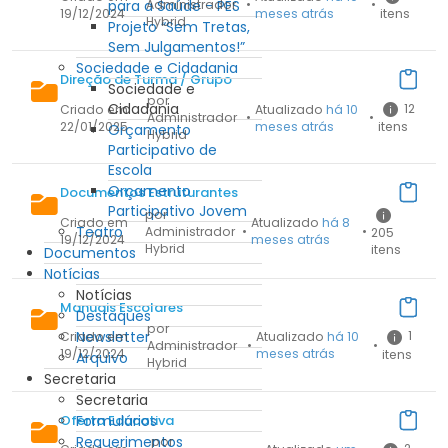
para a Saúde - PES
Administrador
•
•
19/12/2024
meses atrás
itens
Hybrid
Projeto “Sem Tretas,
Sem Julgamentos!”
Sociedade e Cidadania
Direção de Turma / Grupo
Sociedade e
por
Cidadania
12
Criado em
Atualizado
há 10
Administrador
•
•
22/01/2025
meses atrás
itens
Orçamento
Hybrid
Participativo de
Escola
Orçamento
Documentos Estruturantes
Participativo Jovem
por
Criado em
Atualizado
há 8
Teatro
Administrador
•
•
205
19/12/2024
meses atrás
Hybrid
itens
Documentos
Notícias
Notícias
Manuais Escolares
Destaques
por
Newsletter
1
Criado em
Atualizado
há 10
Administrador
•
•
19/12/2024
meses atrás
itens
Arquivo
Hybrid
Secretaria
Secretaria
Formulários
Oferta Educativa
Requerimentos
por