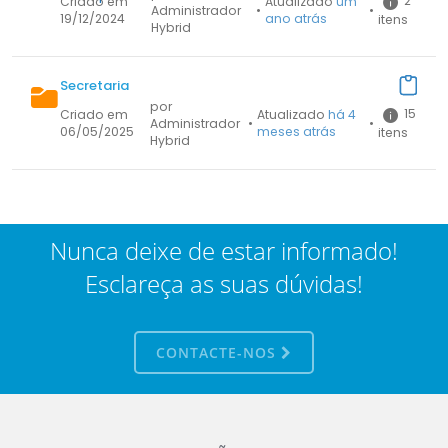
2
Criado em
Atualizado
um
Administrador
•
•
19/12/2024
ano atrás
itens
Hybrid
Secretaria
por
15
Criado em
Atualizado
há 4
Administrador
•
•
06/05/2025
meses atrás
itens
Hybrid
Nunca deixe de estar informado!
Esclareça as suas dúvidas!
CONTACTE-NOS