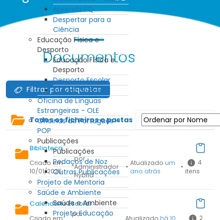
Aprendo FQ
Despertar para a
Ciência
Educação Física e
Desporto
Documentos
Educação Física e
Desporto
Desporto Escolar
Filtrar por etiquetas
Educação Física
Oficina de Línguas
Estrangeiras - OLE
Todos os ficheiros e pastas
Oficinas de Português -
POP
Publicações
Biblioteca
Publicações
por
Pedaços de Noz
4
Criado em
Atualizado
um
Administrador
•
•
10/01/2025
Outras Publicações
ano atrás
itens
Hybrid
Projeto de Mentoria
Saúde e Ambiente
Saúde e Ambiente
Calendário Escolar
Projeto Educação
por
2
Criado em
Atualizado
há 10