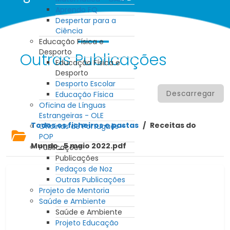
Aprendo FQ
Despertar para a
Ciência
Educação Física e
Desporto
Outras Publicações
Educação Física e
Desporto
Desporto Escolar
Descarregar
Educação Física
Oficina de Línguas
Estrangeiras - OLE
Todos os ficheiros e pastas
/
Receitas do
Oficinas de Português -
POP
Mundo_5 maio 2022.pdf
Publicações
Publicações
Pedaços de Noz
Outras Publicações
Projeto de Mentoria
Saúde e Ambiente
Saúde e Ambiente
Projeto Educação