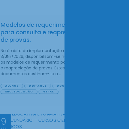
Modelos de requerimento
para consulta e reapreciação
de provas.
No âmbito da implementação da Norma
3/JNE/2026, disponibilizam-se nesta página
os modelos de requerimento para consulta
e reapreciação de provas. Estes
documentos destinam-se a ...
ALUNOS
DESTAQUE
DOCENTES
ENC. EDUCAÇÃO
GERAL
19
MAI