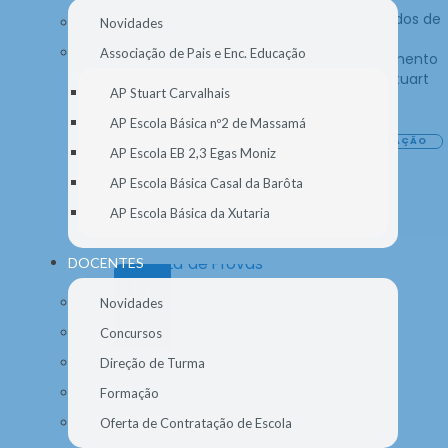
Informa-se os alunos e os Encarregados de
Novidades
Educação que as Fichas Enes já se
Associação de Pais e Enc. Educação
encontram disponíveis para levantamento
na secretaria da Escola Secundária Stuart
AP Stuart Carvalhais
Carvalhais.
AP Escola Básica nº2 de Massamá
ALUNOS
DESTAQUE
ENC. EDUCAÇÃO
AP Escola EB 2,3 Egas Moniz
GERAL
AP Escola Básica Casal da Barôta
AP Escola Básica da Xutaria
DOCENTES
17
Novidades
JUL
2026
Concursos
Direção de Turma
Formação
Oferta de Contratação de Escola