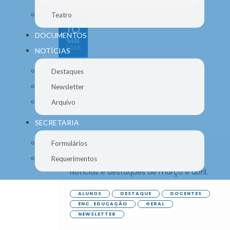
Teatro
18
DOCUMENTOS
MAI
2026
NOTÍCIAS
Destaques
Newsletter
Arquivo
SECRETARIA
Formulários
Newsletter de maio 2026
Requerimentos
Notícias e destaques de março e abril.
ALUNOS
DESTAQUE
DOCENTES
ENC. EDUCAÇÃO
GERAL
NEWSLETTER