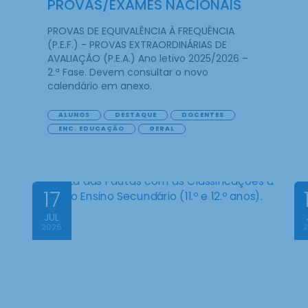
PROVAS/EXAMES NACIONAIS
PROVAS DE EQUIVALÊNCIA À FREQUÊNCIA
(P.E.F.) - PROVAS EXTRAORDINÁRIAS DE
AVALIAÇÃO (P.E.A.) Ano letivo 2025/2026 –
2.ª Fase. Devem consultar o novo
calendário em anexo.
ALUNOS
DESTAQUE
DOCENTES
ENC. EDUCAÇÃO
GERAL
17
JUL
2026