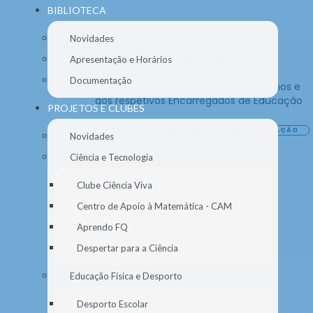
BIBLIOTECA
Novidades
Consulta de Provas
Apresentação e Horários
Documentação
Informação aos alunos do 11.º e 12.º anos e
aos respetivos Encarregados de Educação
PROJETOS E CLUBES
ALUNOS
DESTAQUE
ENC. EDUCAÇÃO
Novidades
GERAL
Ciência e Tecnologia
Clube Ciência Viva
Centro de Apoio à Matemática - CAM
Aprendo FQ
Despertar para a Ciência
Educação Física e Desporto
13
Desporto Escolar
JUL