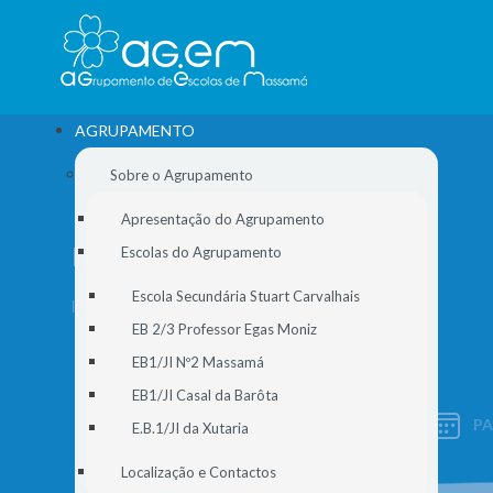
AGRUPAMENTO
Sobre o Agrupamento
Apresentação do Agrupamento
NOVIDADES
Escolas do Agrupamento
Escola Secundária Stuart Carvalhais
Início
//
Alunos
//
Novidades
EB 2/3 Professor Egas Moniz
EB1/JI Nº2 Massamá
EB1/JI Casal da Barôta
P
E.B.1/JI da Xutaria
SIGE
Localização e Contactos