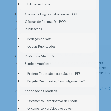
2026
Educação Física
Oficina de Línguas Estrangeiras - OLE
Oficinas de Português - POP
Publicações
Pedaços de Noz
Outras Publicações
DEVOLUÇÃO DE MANUAIS
Projeto de Mentoria
Informa-se que a receção dos manuais
Saúde e Ambiente
escolares foi prolongada até ao dia 24 de
julho, no seguinte horário: • 09h30 às 12h30 •
Projeto Educação para a Saúde - PES
14h00 às 15h30
Projeto “Sem Tretas, Sem Julgamentos!”
ALUNOS
DESTAQUE
ENC. EDUCAÇÃO
Sociedade e Cidadania
GERAL
Orçamento Participativo de Escola
Orçamento Participativo Jovem