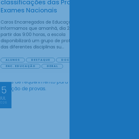
classificações das Provas e
Exames Nacionais
Caros Encarregados de Educação,
Informamos que amanhã, dia 20 de julho, a
partir das 9:00 horas, a escola
disponibilizará um grupo de professores,
das diferentes disciplinas su...
ALUNOS
DESTAQUE
DOCENTES
ENC. EDUCAÇÃO
GERAL
15
JUL
2026