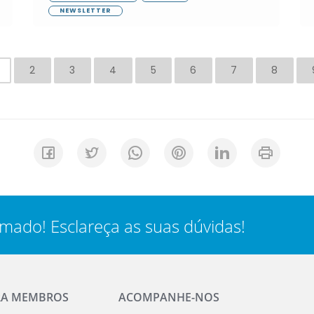
NEWSLETTER
2
3
4
5
6
7
8
rmado! Esclareça as suas dúvidas!
RA MEMBROS
ACOMPANHE-NOS