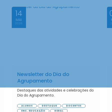
14
MAI
2026
Newsletter do Dia do
Agrupamento
Destaques das atividades e celebrações do
Dia do Agrupamento.
ALUNOS
DESTAQUE
DOCENTES
ENC. EDUCAÇÃO
GERAL