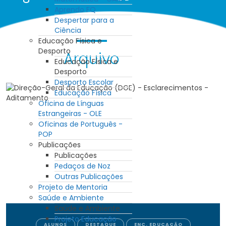
Aprendo FQ
Despertar para a
Ciência
Educação Física e
Desporto
Arquivo
Educação Física e
Desporto
Desporto Escolar
Educação Física
Oficina de Línguas
Estrangeiras - OLE
Oficinas de Português -
POP
Publicações
Publicações
Pedaços de Noz
Outras Publicações
Projeto de Mentoria
Saúde e Ambiente
Saúde e Ambiente
Projeto Educação
ALUNOS
DESTAQUE
ENC. EDUCAÇÃO