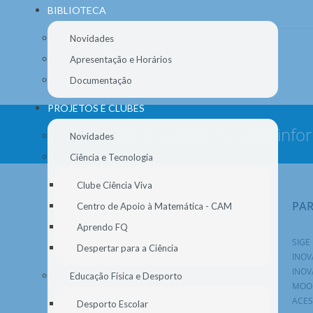
BIBLIOTECA
Novidades
Apresentação e Horários
Documentação
PROJETOS E CLUBES
Nunca deixe de estar info
Novidades
Ciência e Tecnologia
Clube Ciência Viva
NAVEGAÇÃO
PA
Centro de Apoio à Matemática - CAM
Aprendo FQ
AGRUPAMENTO
SIGE
Despertar para a Ciência
ALUNOS
INOV
ENC. EDUCAÇÃO
INOV
Educação Física e Desporto
DOCENTES
MOO
BIBLIOTECA
ACES
Desporto Escolar