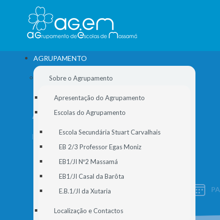
AGRUPAMENTO
Sobre o Agrupamento
Apresentação do Agrupamento
ARQUIVO
Escolas do Agrupamento
Escola Secundária Stuart Carvalhais
Início
//
Notícias
//
Arquivo
EB 2/3 Professor Egas Moniz
EB1/JI Nº2 Massamá
EB1/JI Casal da Barôta
P
E.B.1/JI da Xutaria
SIGE
Localização e Contactos