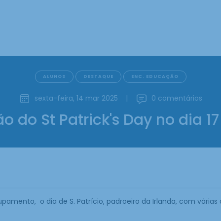
ALUNOS
DESTAQUE
ENC. EDUCAÇÃO
sexta-feira, 14 mar 2025
|
0 comentários
o do St Patrick's Day no dia 1
amento, o dia de S. Patrício, padroeiro da Irlanda, com várias 