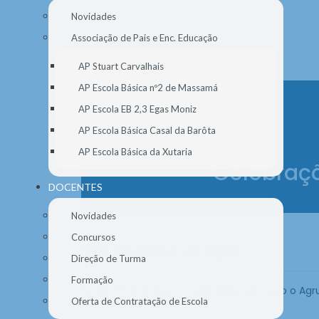
Novidades
Associação de Pais e Enc. Educação
AP Stuart Carvalhais
AP Escola Básica nº2 de Massamá
AP Escola EB 2,3 Egas Moniz
AP Escola Básica Casal da Barôta
AP Escola Básica da Xutaria
Celebraçã
DOCENTES
Novidades
Concursos
Área Disciplinar de Inglês
Direção de Turma
Formação
No dia 17 de março é celebrado, em todo o Agrup
Oferta de Contratação de Escola
elaborados pelos alunos.