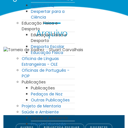
Aprendo FQ
Despertar para a
Ciência
Educação Física e
Desporto
Arquivo
Educação Física e
Desporto
Desporto Escolar
Educação Física
Oficina de Línguas
Estrangeiras - OLE
Oficinas de Português -
POP
Publicações
Publicações
Pedaços de Noz
Outras Publicações
Projeto de Mentoria
Saúde e Ambiente
Saúde e Ambiente
Projeto Educação
ALUNOS
BIBLIOTECA ESCOLAR
DOCENTES