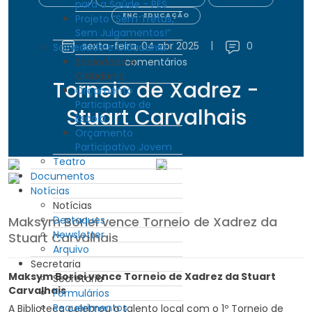
para a Saúde - PES
ENC. EDUCAÇÃO
Projeto “Sem Tretas,
Sem Julgamentos!”
sexta-feira, 04 abr 2025
|
0
Sociedade e Cidadania
Sociedade e
comentários
Cidadania
Torneio de Xadrez -
Orçamento
Participativo de
Stuart Carvalhais
Escola
Orçamento
Participativo Jovem
Teatro
Documentos
Notícias
Notícias
Maksym Boriei vence Torneio de Xadrez da
Destaques
Newsletter
Stuart Carvalhais
Arquivo
Secretaria
Maksym Boriei vence Torneio de Xadrez da Stuart
Secretaria
Carvalhais
Formulários
Requerimentos
A Biblioteca celebrou o talento local com o 1º Torneio de