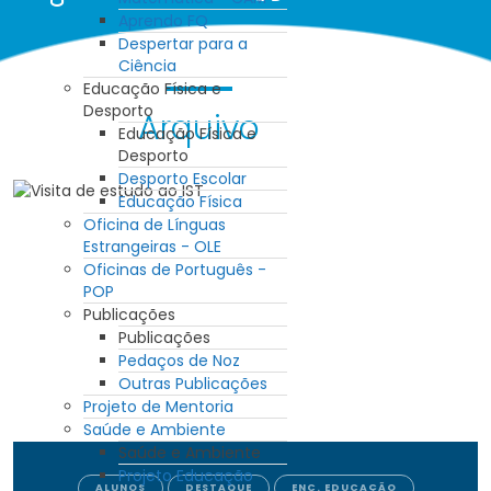
Aprendo FQ
Despertar para a
Ciência
Educação Física e
Desporto
Arquivo
Educação Física e
Desporto
Desporto Escolar
Educação Física
Oficina de Línguas
Estrangeiras - OLE
Oficinas de Português -
POP
Publicações
Publicações
Pedaços de Noz
Outras Publicações
Projeto de Mentoria
Saúde e Ambiente
Saúde e Ambiente
Projeto Educação
ALUNOS
DESTAQUE
ENC. EDUCAÇÃO