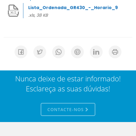
Lista_Ordenada_GR430_-_Horario_9
.xls, 38 KB
Nunca deixe de estar informado!
Esclareça as suas dúvidas!
CONTACTE-NOS