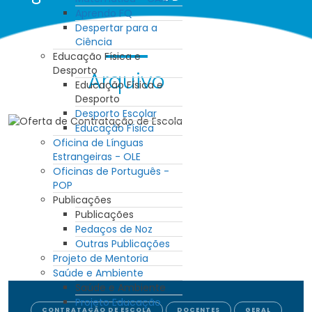
Aprendo FQ
Despertar para a
Ciência
Educação Física e
Desporto
Arquivo
Educação Física e
Desporto
Desporto Escolar
Educação Física
Oficina de Línguas
Estrangeiras - OLE
Oficinas de Português -
POP
Publicações
Publicações
Pedaços de Noz
Outras Publicações
Projeto de Mentoria
Saúde e Ambiente
Saúde e Ambiente
Projeto Educação
CONTRATAÇÃO DE ESCOLA
DOCENTES
GERAL