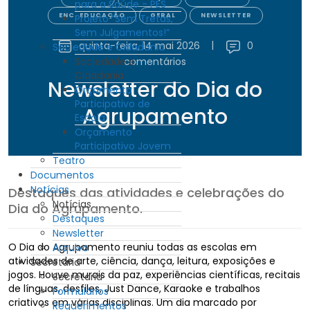
para a Saúde - PES
ENC. EDUCAÇÃO
GERAL
NEWSLETTER
Projeto “Sem Tretas,
Sem Julgamentos!”
quinta-feira, 14 mai 2026
|
0
Sociedade e Cidadania
Sociedade e
comentários
Cidadania
Newsletter do Dia do
Orçamento
Participativo de
Agrupamento
Escola
Orçamento
Participativo Jovem
Teatro
Documentos
Notícias
Destaques das atividades e celebrações do
Notícias
Dia do Agrupamento.
Destaques
Newsletter
O Dia do Agrupamento reuniu todas as escolas em
Arquivo
atividades de arte, ciência, dança, leitura, exposições e
Secretaria
jogos. Houve murais da paz, experiências científicas, recitais
Secretaria
de línguas, desfiles, Just Dance, Karaoke e trabalhos
Formulários
criativos em várias disciplinas. Um dia marcado por
Requerimentos