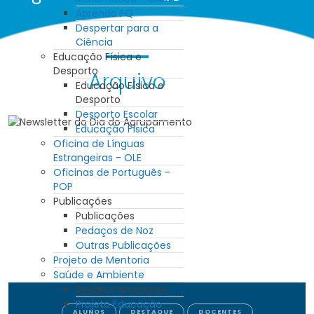
Aprendo FQ
Despertar para a
Ciência
Educação Física e
Desporto
Arquivo
Educação Física e
Desporto
Desporto Escolar
Educação Física
Oficina de Línguas
Estrangeiras - OLE
Oficinas de Português -
POP
Publicações
Publicações
Pedaços de Noz
Outras Publicações
Projeto de Mentoria
Saúde e Ambiente
Saúde e Ambiente
Projeto Educação
ALUNOS
DESTAQUE
DOCENTES