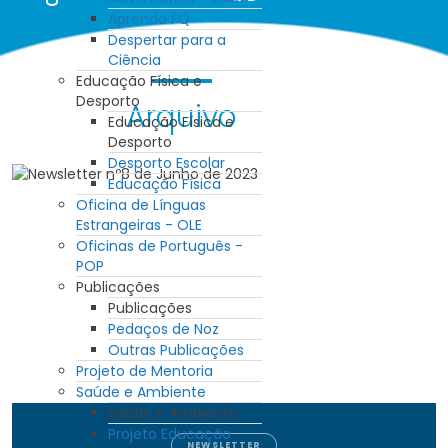
Aprendo FQ
Despertar para a
Ciência
Educação Física e
Desporto
Arquivo
Educação Física e
Desporto
Desporto Escolar
Educação Física
Oficina de Línguas
Estrangeiras - OLE
Oficinas de Português -
POP
Publicações
Publicações
Pedaços de Noz
Outras Publicações
Projeto de Mentoria
Saúde e Ambiente
Saúde e Ambiente
Projeto Educação
NEWSLETTER