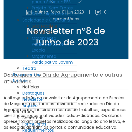
para a Saúde - PES
Projeto “Sem Tretas,
quinta-feira, 01 jun 2023
|
0
Sem Julgamentos!”
comentários
Sociedade e Cidadania
Sociedade e
Newsletter nº8 de
Cidadania
Orçamento
Junho de 2023
Participativo de
Escola
Orçamento
Participativo Jovem
Teatro
Destaques do Dia do Agrupamento e outras
Documentos
atividades.
Notícias
Notícias
Destaques
A oitava edição da newsletter do Agrupamento de Escolas
Newsletter
de Massamá destaca as atividades realizadas no Dia do
Arquivo
Agrupamento, incluindo mostras de trabalhos, experiências
Secretaria
científicas, jogos e atividades lúdico-didáticas. Os alunos
Secretaria
apresentaram projetos realizados ao longo do ano letivo, e
Formulários
as escolas abriram as portas à comunidade educativa.
Requerimentos