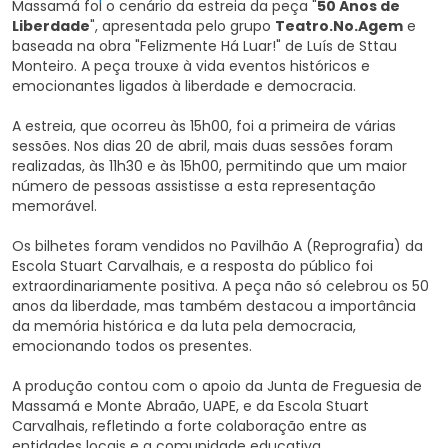
Massamá foi o cenário da estreia da peça "
50 Anos de
Liberdade
", apresentada pelo grupo
Teatro.No.Agem
e
baseada na obra "Felizmente Há Luar!" de Luís de Sttau
Monteiro. A peça trouxe à vida eventos históricos e
emocionantes ligados à liberdade e democracia.
A estreia, que ocorreu às 15h00, foi a primeira de várias
sessões. Nos dias 20 de abril, mais duas sessões foram
realizadas, às 11h30 e às 15h00, permitindo que um maior
número de pessoas assistisse a esta representação
memorável.
Os bilhetes foram vendidos no Pavilhão A (Reprografia) da
Escola Stuart Carvalhais, e a resposta do público foi
extraordinariamente positiva. A peça não só celebrou os 50
anos da liberdade, mas também destacou a importância
da memória histórica e da luta pela democracia,
emocionando todos os presentes.
A produção contou com o apoio da Junta de Freguesia de
Massamá e Monte Abraão, UAPE, e da Escola Stuart
Carvalhais, refletindo a forte colaboração entre as
entidades locais e a comunidade educativa.