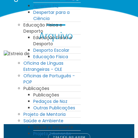
Aprendo FQ
Despertar para a
Ciência
Educação Física e
Desporto
Arquivo
Educação Física e
Desporto
Desporto Escolar
Educação Física
Oficina de Línguas
Estrangeiras - OLE
Oficinas de Português -
POP
Publicações
Publicações
Pedaços de Noz
Outras Publicações
Projeto de Mentoria
Saúde e Ambiente
Saúde e Ambiente
Projeto Educação
TEATRO.NO.AGEM