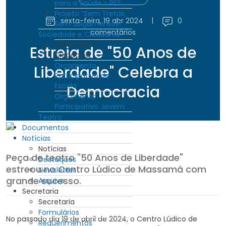
para a Saúde - PES
Projeto “Sem Tretas,
sexta-feira, 19 abr 2024
|
0
Sem Julgamentos!”
comentários
Sociedade e Cidadania
Sociedade e
Estreia de "50 Anos de
Cidadania
Orçamento
Liberdade" Celebra a
Participativo de
Escola
Democracia
Orçamento
Participativo Jovem
Teatro
Documentos
Notícias
Notícias
Peça de teatro "50 Anos de Liberdade"
Destaques
estreou no Centro Lúdico de Massamá com
Newsletter
grande sucesso.
Arquivo
Secretaria
Secretaria
Formulários
No passado dia 19 de abril de 2024, o Centro Lúdico de
Requerimentos